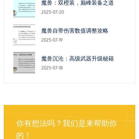
魔兽：双橙装，巅峰装备之道
2025-07-20
魔兽自带伤害数值调整攻略
2025-07-19
魔兽沉沦：高级武器升级秘籍
2025-07-18
你有想法吗？我们是来帮助你
的！