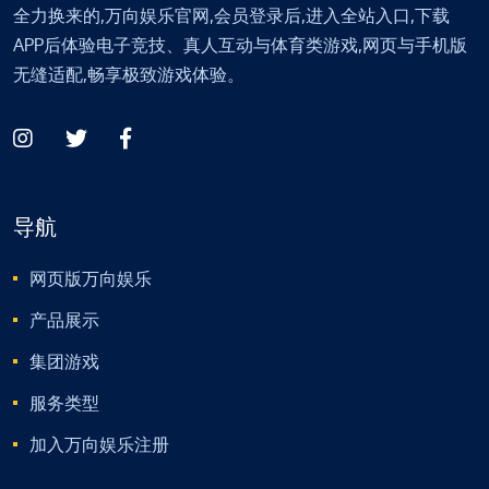
全力换来的,万向娱乐官网,会员登录后,进入全站入口,下载
APP后体验电子竞技、真人互动与体育类游戏,网页与手机版
无缝适配,畅享极致游戏体验。
导航
网页版万向娱乐
产品展示
集团游戏
服务类型
加入万向娱乐注册