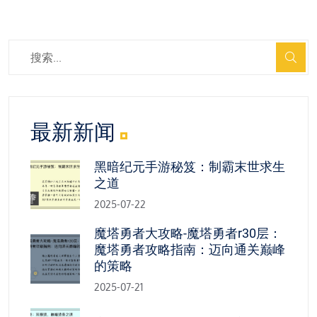
最新新闻
黑暗纪元手游秘笈：制霸末世求生
之道
2025-07-22
魔塔勇者大攻略-魔塔勇者r30层：
魔塔勇者攻略指南：迈向通关巅峰
的策略
2025-07-21