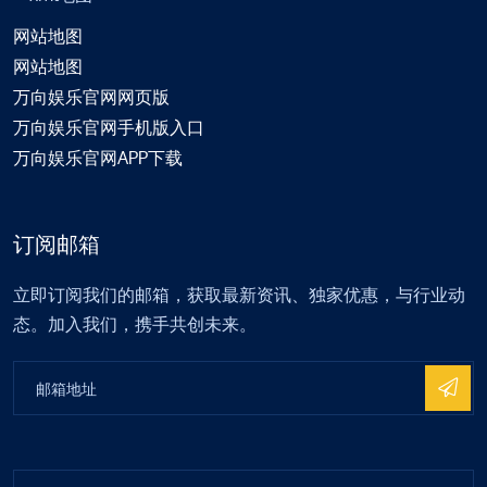
网站地图
网站地图
万向娱乐官网网页版
万向娱乐官网手机版入口
万向娱乐官网APP下载
订阅邮箱
立即订阅我们的邮箱，获取最新资讯、独家优惠，与行业动
态。加入我们，携手共创未来。