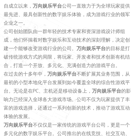
自成立以来，
万向娱乐平台
公司一直致力于为全球玩家提供
最先进、最具创新性的数字娱乐体验，成为游戏行业的领军
企业之一。
公司创始团队由一群年轻的技术专家和资深游戏设计师组
成，他们怀揣着对数字娱乐和互动技术的深刻理解，决定创
建一个能够改变游戏行业的公司。
万向娱乐平台
的目标是打
破传统游戏方式的局限，将玩家、开发者和技术创新有机结
合，打造一个开放、多元化、充满创造力的游戏平台。
在过去的十多年中，
万向娱乐平台
不断扩展其业务范围，从
最初的小型本地化平台发展到如今覆盖全球的综合性游戏平
台。无论是在PC、主机还是移动设备上，
万向娱乐平台
的影
响力已经深入全球各大游戏市场。公司不仅为玩家提供了丰
富的游戏选择，还通过一系列创新的技术，推动了游戏互动
体验的发展。
万向娱乐平台
不仅仅是一家传统的游戏平台公司，更是一个
多元化的数字娱乐平台。公司推出的在线竞技、社交互动、