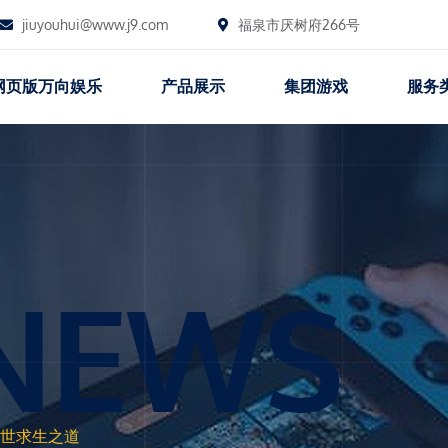
jiuyouhui@www.j9.com
福泉市厌树府266号
网页版万向娱乐
产品展示
集团游戏
服务
NEWS
世求生之道