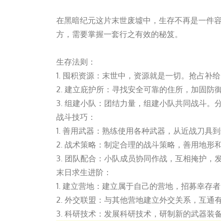
在黑暗纪元这片末世废墟中，生存不再是一件
方，需要掌握一套行之有效的秘笈。
万向娱乐
生存法则：
1. 囤积资源：末世中，资源就是一切。抢占
2. 建立庇护所：寻找安全可靠的住所，加固防
3. 组建小队：团结力量，组建小队共同战斗。
战斗技巧：
1. 善用武器：熟练使用各种武器，从近战刀
2. 战术策略：制定合理的战斗策略，善用地
3. 团队配合：小队成员协同作战，互相掩护，
末日求生进阶：
1. 建立营地：建立属于自己的营地，招募幸
2. 外交联盟：与其他营地建立外交关系，互通
3. 科研技术：发展科研技术，研制新的武器装