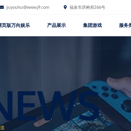
jiuyouhui@www.j9.com
福泉市厌树府266号
网页版万向娱乐
产品展示
集团游戏
服务
NEWS
道